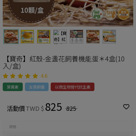
【寶奇】紅殼-金盞花飼養機能蛋＊4盒(10
入/盒)
4.6
葉黃素
友善飼養
以微生物替代抗生素
825
活動價
TWD $
825
規格