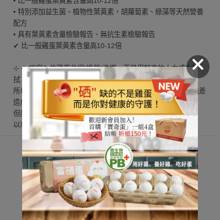
• 比一般雞蛋葉黃素含量高10-12倍
• 特別添加益生菌、植物性葉黃素，胡蘿蔔素、綠藻等天然營養
配方
• 具有葉黃素含量檢驗報告、無抗生素檢驗報告
✔ 比一般雞蛋葉黃素含量高10-12倍
⊹ ⊹ 咱兜ㄟ的雞蛋非經"機器"洗選，而是用較高的人力成本擦
拭，不破壞蛋殼原本的保護膜！
所以我們可常溫配送，因低溫配送怕無法全程冷鏈，反而因溫差
造成雞蛋變質！
但請大家於收到蛋品後放冰箱保存！
以利鎖住當下鮮度喔!
｜規格說明
咱兜ㄟ雞蛋採預購制，牧場從蛋品包裝到出
貨48小時內新鮮送達！
正常下單後【第一次出貨】約3~5天工作天