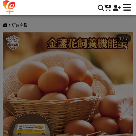
【寶奇】紅殼-金盞花飼養機能蛋＊4盒(10入/盒) | 917愛加倍
所有商品
1
/
7