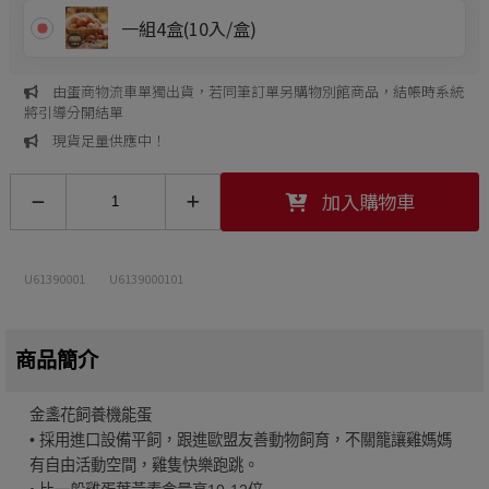
一組4盒(10入/盒)
由蛋商物流車單獨出貨，若同筆訂單另購物別館商品，結帳時系統
將引導分開結單
現貨足量供應中！
加入購物車
U61390001
U6139000101
商品簡介
金盞花飼養機能蛋
• 採用進口設備平飼，跟進歐盟友善動物飼育，不關籠讓雞媽媽
有自由活動空間，雞隻快樂跑跳。