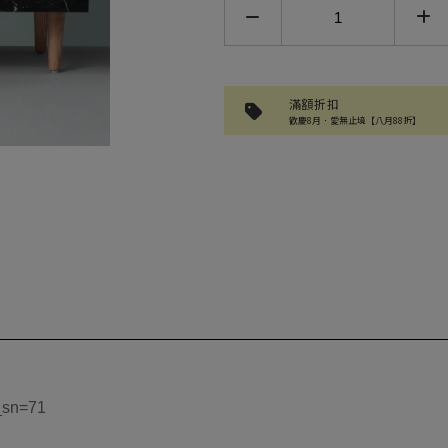
滿額折扣
歡慶8月．愛無止境【八月88折】
t_sn=71