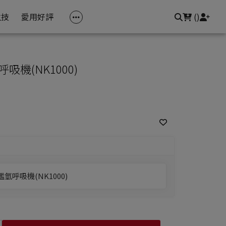
常見問題
聯繫我們
登入/註冊
生技
愛用好評
(
)
機(NK1000)
呼吸機(NK1000)