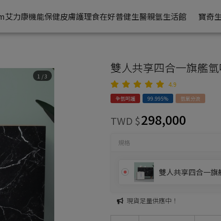
om艾力康
機能保健
皮膚護理
食在好
普健生醫
親氫生活館
寶奇
雙人共享四合一旗艦氫呼吸
1
/
3
4.9
全氫呵護
99.995%
氫氧分流
298,000
TWD $
規格
雙人共享四合一旗艦氫
現貨足量供應中！