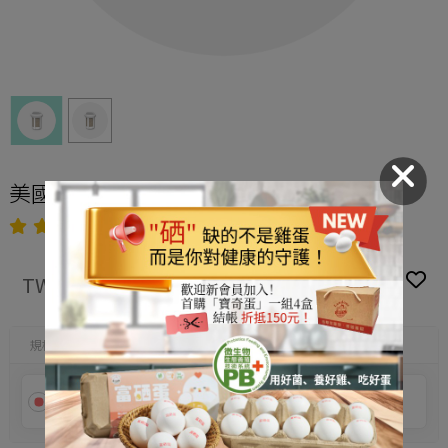
美國杜邦陶氏樹脂濾心(適用NK100機型)
4.6
1,280
TWD $
規格
樹脂濾心(適NK100)