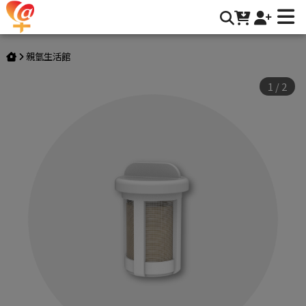
美國杜邦陶氏樹脂濾心(適用NK100機型) | 917愛加倍
親氫生活館
1
/
2